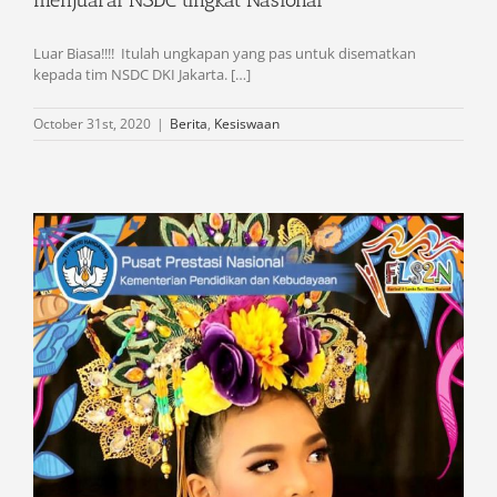
menjuarai NSDC tingkat Nasional
Luar Biasa!!!! Itulah ungkapan yang pas untuk disematkan
kepada tim NSDC DKI Jakarta. […]
October 31st, 2020
|
Berita
,
Kesiswaan