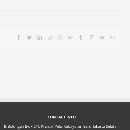
Facebook
Twitter
LinkedIn
Reddit
Whatsapp
Google+
Tumblr
Pinterest
Vk
Email
CONTACT INFO
Jl. Bulungan Blok C/1, Kramat Pela, Kebayoran Baru, Jakarta Selatan,