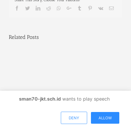
Facebook
Twitter
LinkedIn
Reddit
Whatsapp
Google+
Tumblr
Pinterest
Vk
Email
Related Posts
sman70-jkt.sch.id
wants to play speech
DENY
ALLOW