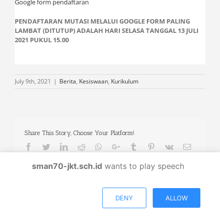
Google form pendaftaran
PENDAFTARAN MUTASI MELALUI GOOGLE FORM PALING
LAMBAT (DITUTUP) ADALAH HARI SELASA TANGGAL 13 JULI
2021 PUKUL 15.00
July 9th, 2021
|
Berita
,
Kesiswaan
,
Kurikulum
Share This Story, Choose Your Platform!
Facebook
Twitter
LinkedIn
Reddit
Whatsapp
Google+
Tumblr
Pinterest
Vk
Email
sman70-jkt.sch.id
wants to play speech
Related Posts
DENY
ALLOW