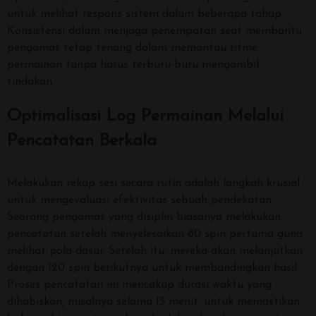
untuk melihat respons sistem dalam beberapa tahap.
Konsistensi dalam menjaga penempatan seat membantu
pengamat tetap tenang dalam memantau ritme
permainan tanpa harus terburu-buru mengambil
tindakan.
Optimalisasi Log Permainan Melalui
Pencatatan Berkala
Melakukan rekap sesi secara rutin adalah langkah krusial
untuk mengevaluasi efektivitas sebuah pendekatan.
Seorang pengamat yang disiplin biasanya melakukan
pencatatan setelah menyelesaikan 80 spin pertama guna
melihat pola dasar. Setelah itu, mereka akan melanjutkan
dengan 120 spin berikutnya untuk membandingkan hasil.
Proses pencatatan ini mencakup durasi waktu yang
dihabiskan, misalnya selama 15 menit, untuk memastikan