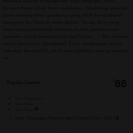
mewakili seluruh kemungkinan hasil yang ada. Kami
berkomitmen untuk terus melakukan monitoring lanjutan
guna mendapatkan gambaran yang lebih komprehensif
mengenai
Koi Gate
di masa depan. “Setiap data yang
kami himpun hanyalah referensi, bukan jaminan atau
panduan untuk mendapatkan hasil instan,” — Siti Aminah,
admin komunitas (Surabaya). Kami menghargai setiap
masukan konstruktif untuk meningkatkan akurasi analisis
ini.
88
$
Regular License
Regular
Included:
Situs Terpercaya
License
Included:
Agen Resmi
SELECTED
Included:
Situs Resmi
88
$
80
8
Situs Terpercaya Resmi & Agen Game Online
$
$
Use, by
you or