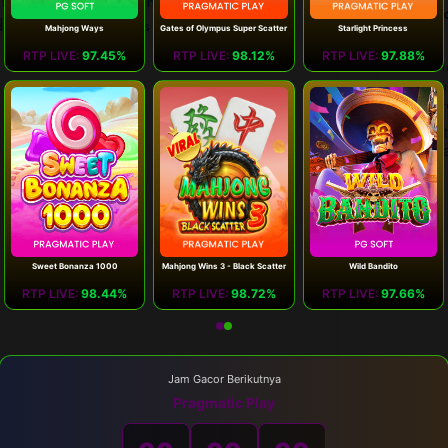
Regula
Mahjong Ways
Gates of Olympus Super Scatter
Starlight Princess
Regu
RTP LIVE:
97.45%
RTP LIVE:
98.12%
RTP LIVE:
97.88%
Inc
Si
Use, 
Inc
Ag
prod
Inc
Si
The t
Si
buyer
Ga
View
license
details
Sweet Bonanza 1000
Mahjong Wins 3 - Black Scatter
Wild Bandito
RTP LIVE:
98.44%
RTP LIVE:
98.72%
RTP LIVE:
97.66%
Jam Gacor Berikutnya
Pragmatic Play