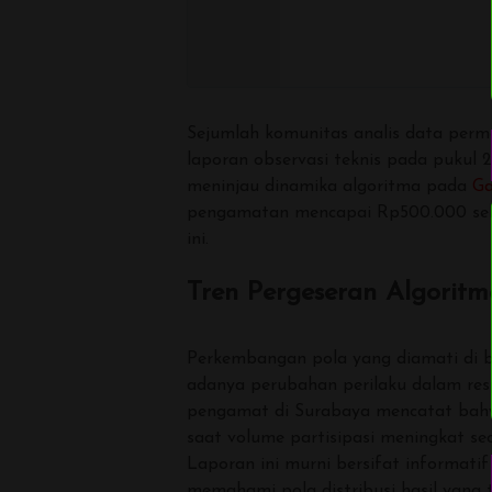
Sejumlah komunitas analis data permai
laporan observasi teknis pada pukul 
meninjau dinamika algoritma pada
Ga
pengamatan mencapai Rp500.000 sela
ini.
Tren Pergeseran Algorit
Perkembangan pola yang diamati di b
adanya perubahan perilaku dalam res
pengamat di Surabaya mencatat bahwa
saat volume partisipasi meningkat sec
Laporan ini murni bersifat informatif
memahami pola distribusi hasil yang 