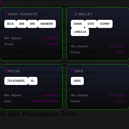
, sehingga tidak ada korelasi langsung antara
pan yang akan muncul.
BANK TRANSFER
E-WALLET
BCA
BNI
BRI
MANDIRI
DANA
OVO
GOPAY
si dan Persentase Teoretis
LINKAJA
Min. Deposit
Rp 10.000
Proses
1-3 Menit
trik yang sering dijadikan acuan adalah
Min. Deposit
Rp 10.000
in yang secara teknis berada di angka 96,2%.
Proses
Instant
s jangka panjang dan bukan representasi hasil
f Olympus
dikenal memiliki karakteristik
PULSA
QRIS
, di mana sistem cenderung memberikan variasi
asi waktu yang sangat pendek. Para analis
TELKOMSEL
XL
QRIS
angka statistik ini sebagai batas
 angka pasti yang akan diterima dalam setiap
Min. Deposit
Rp 10.000
Min. Deposit
Rp 10.000
Rate
TANPA POTONGAN
Proses
Instant
at dan Manajemen Posisi