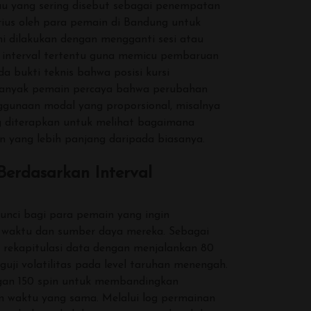
u yang sering disebut sebagai penempatan
erius oleh para pemain di Bandung untuk
ni dilakukan dengan mengganti sesi atau
 interval tertentu guna memicu pembaruan
 ada bukti teknis bahwa posisi kursi
 banyak pemain percaya bahwa perubahan
gunaan modal yang proporsional, misalnya
ng diterapkan untuk melihat bagaimana
n yang lebih panjang daripada biasanya.
Berdasarkan Interval
unci bagi para pemain yang ingin
 waktu dan sumber daya mereka. Sebagai
 rekapitulasi data dengan menjalankan 80
uji volatilitas pada level taruhan menengah.
engan 150 spin untuk membandingkan
un waktu yang sama. Melalui log permainan