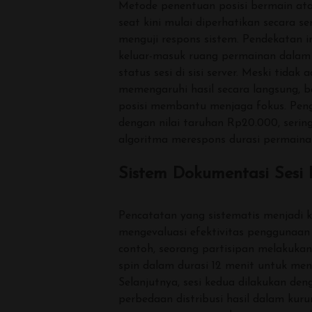
Metode penentuan posisi bermain ata
seat kini mulai diperhatikan secara s
menguji respons sistem. Pendekatan i
keluar-masuk ruang permainan dalam
status sesi di sisi server. Meski tidak
memengaruhi hasil secara langsung,
posisi membantu menjaga fokus. Peng
dengan nilai taruhan Rp20.000, seri
algoritma merespons durasi permaina
Sistem Dokumentasi Sesi 
Pencatatan yang sistematis menjadi k
mengevaluasi efektivitas penggunaan
contoh, seorang partisipan melakukan
spin dalam durasi 12 menit untuk meng
Selanjutnya, sesi kedua dilakukan d
perbedaan distribusi hasil dalam kur