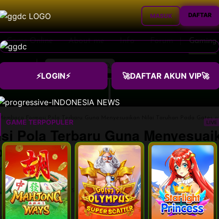
Situs Te
DAFTAR
MASUK
Game Online
About me
Info
Forum
Gaming
Situs
me Online
Game
⚡LOGIN⚡
🚀DAFTAR AKUN VIP🚀
Online
Resmi
 Membaca Formasi Pola Terbaru Guna Menyesuaikan Nilai Taruhan Pada Gates 
GAME TERPOPULER
LIVE
i Pola Terbaru Guna Menyesuaik
pus
ales
RESMI
Comments
Support
410
4,594