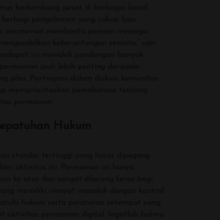
terus berkembang pesat di berbagai kanal
g berbagi pengalaman yang cukup luas.
us permainan membantu pemain menjaga
 mengandalkan keberuntungan semata,” ujar
 Pendapat ini mewakili pandangan banyak
 permainan jauh lebih penting daripada
 jelas. Partisipasi dalam diskusi komunitas
etap memprioritaskan pemahaman tentang
itas permainan.
n Kepatuhan Hukum
an standar tertinggi yang harus dipegang
lam aktivitas ini. Permainan ini hanya
hun ke atas dan sangat dilarang keras bagi
yang memiliki riwayat masalah dengan kontrol
ematuhi hukum serta peraturan setempat yang
it aktivitas permainan digital. Ingatlah bahwa