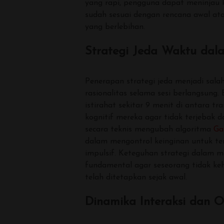
yang rapi, pengguna dapat meninjau 
sudah sesuai dengan rencana awal at
yang berlebihan.
Strategi Jeda Waktu dala
Penerapan strategi jeda menjadi sal
rasionalitas selama sesi berlangsun
istirahat sekitar 9 menit di antara t
kognitif mereka agar tidak terjebak da
secara teknis mengubah algoritma
Ga
dalam mengontrol keinginan untuk ter
impulsif. Keteguhan strategi dalam 
fundamental agar seseorang tidak keh
telah ditetapkan sejak awal.
Dinamika Interaksi dan 