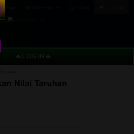
rpercaya
Situs Game Online
LOGIN
DAFTAR
🔥LOGIN🔥
of Olympus
an Nilai Taruhan