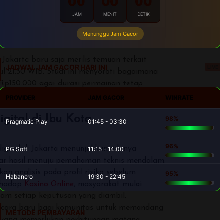
00
00
00
JAM
MENIT
DETIK
Menunggu Jam Gacor
 Jakarta baru saja merilis temuan terkait
JADWAL JAM GACOR HARI INI
LIVE
l 21.30 WIB. Studi ini menyoroti bagaimana
 Rp150.000 agar durasi permainan tetap
.
PROVIDER
JAM GACOR
WINRATE
igital di Ibu Kota
98%
Pragmatic Play
01:45 - 03:30
96%
igital di Jakarta menunjukkan adanya
PG Soft
11:15 - 14:00
jar hasil menuju pemahaman teknis mendalam.
an analisis pada profil risiko sebelum
95%
Habanero
19:30 - 22:45
rhadap
Kasino Online
, masyarakat mulai
lam setiap keputusan yang diambil.
i cara baru bagi komunitas untuk memandang
METODE PEMBAYARAN
as yang memerlukan perhitungan matang.