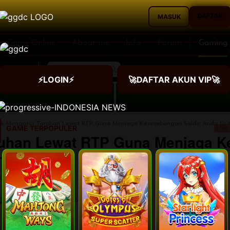
Situs Te
DAFTAR
MASUK
Game Online
About me
Info
Forum
Gaming
Situs
me Online
Game
⚡LOGIN⚡
🚀DAFTAR AKUN VIP🚀
Online
Resmi
ik Mengatur Taruhan Lewat RTP Guna Menjaga Keseimbangan Saldo Anda Di K
GAME TERPOPULER
LIVE
ruhan Lewat RTP Guna Menjaga 
ne
ales
RESMI
Comments
Support
410
4,594