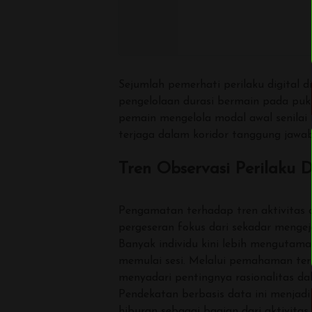
Sejumlah pemerhati perilaku digital di
pengelolaan durasi bermain pada puku
pemain mengelola modal awal senilai
terjaga dalam koridor tanggung jawab
Tren Observasi Perilaku D
Pengamatan terhadap tren aktivitas d
pergeseran fokus dari sekadar menge
Banyak individu kini lebih mengutamak
memulai sesi. Melalui pemahaman te
menyadari pentingnya rasionalitas da
Pendekatan berbasis data ini menjad
hiburan sebagai bagian dari aktivit