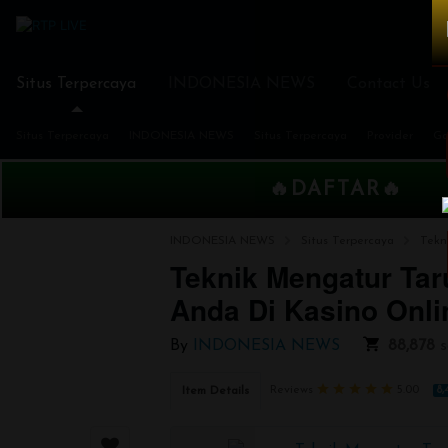
Situs Terpercaya
INDONESIA NEWS
Contact Us
Situs Terpercaya
INDONESIA NEWS
Situs Terpercaya
Provider
Ga
🔥DAFTAR🔥
INDONESIA NEWS
Situs Terpercaya
Tekn
Teknik Mengatur Ta
Anda Di Kasino Onli
By
INDONESIA NEWS
88,878
s
5.00
Reviews
5.00
Item Details
8,
stars