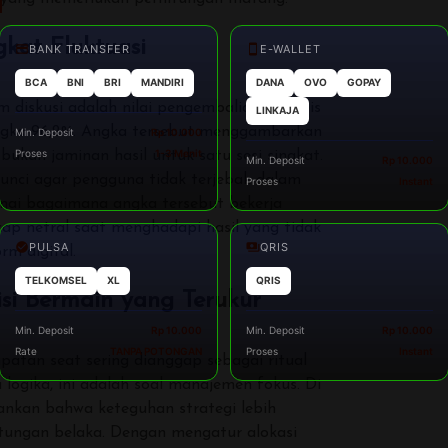
kat Fluktuasi
BANK TRANSFER
E-WALLET
BCA
BNI
BRI
MANDIRI
DANA
OVO
GOPAY
m diskusi adalah nilai pengembalian teoretis
LINKAJA
ngka 96,2%. Angka tersebut menggambarkan
Min. Deposit
Rp 10.000
Proses
1-3 Menit
 bukan jaminan hasil untuk satu sesi singkat.
Min. Deposit
Rp 10.000
nci agar pengguna tidak terjebak dalam
Proses
Instant
enai bagaimana angka tersebut bekerja
p netral saat menghadapi hasil yang tidak
PULSA
QRIS
rm digital.
TELKOMSEL
XL
QRIS
si Bermain yang Terukur
Min. Deposit
Rp 10.000
Min. Deposit
Rp 10.000
Rate
TANPA POTONGAN
Proses
Instant
atan seat sering dianggap sebagai ritual
logika, ini adalah soal manajemen fokus. Di
ankan bahwa keteguhan strategi lebih
ungan belaka. Dengan mengatur alokasi