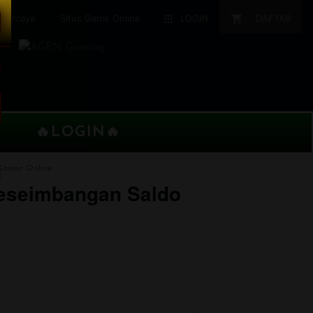
rpercaya
Situs Game Online
LOGIN
DAFTAR
🔥LOGIN🔥
asino Online
Keseimbangan Saldo