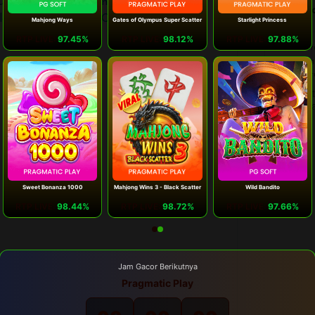
Regula
Mahjong Ways
Gates of Olympus Super Scatter
Starlight Princess
Regu
RTP LIVE:
97.45%
RTP LIVE:
98.12%
RTP LIVE:
97.88%
Inc
Si
Use, 
Inc
Ag
prod
Inc
Si
The t
Si
buyer
Ga
View
license
details
Sweet Bonanza 1000
Mahjong Wins 3 - Black Scatter
Wild Bandito
RTP LIVE:
98.44%
RTP LIVE:
98.72%
RTP LIVE:
97.66%
Jam Gacor Berikutnya
Pragmatic Play