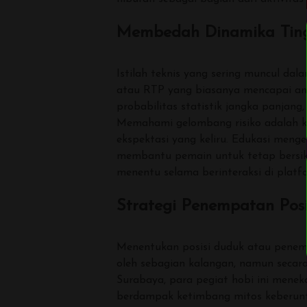
Membedah Dinamika Ting
Istilah teknis yang sering muncul dala
atau RTP yang biasanya mencapai a
probabilitas statistik jangka panjang,
Memahami gelombang risiko adalah ku
ekspektasi yang keliru. Edukasi meng
membantu pemain untuk tetap bersika
menentu selama berinteraksi di platfo
Strategi Penempatan Posi
Menentukan posisi duduk atau penemp
oleh sebagian kalangan, namun secara 
Surabaya, para pegiat hobi ini menek
berdampak ketimbang mitos keberunt