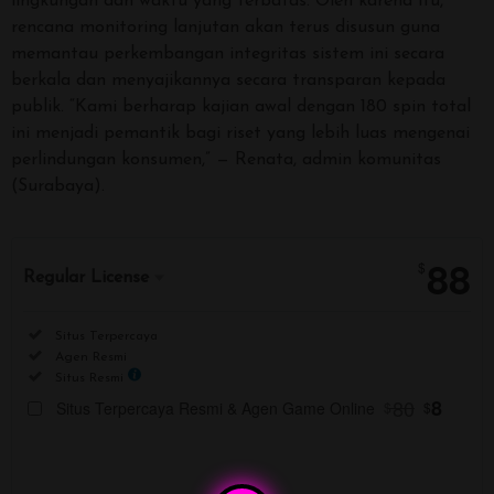
lingkungan dan waktu yang terbatas. Oleh karena itu,
rencana monitoring lanjutan akan terus disusun guna
memantau perkembangan integritas sistem ini secara
berkala dan menyajikannya secara transparan kepada
publik. “Kami berharap kajian awal dengan 180 spin total
ini menjadi pemantik bagi riset yang lebih luas mengenai
perlindungan konsumen,” — Renata, admin komunitas
(Surabaya).
88
$
Regular License
Regular
Included:
Situs Terpercaya
License
Included:
Agen Resmi
SELECTED
Included:
Situs Resmi
88
$
80
8
Situs Terpercaya Resmi & Agen Game Online
$
$
Use, by
you or
one