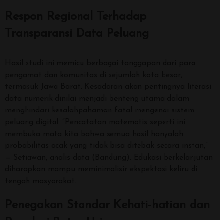
Respon Regional Terhadap
Transparansi Data Peluang
Hasil studi ini memicu berbagai tanggapan dari para
pengamat dan komunitas di sejumlah kota besar,
termasuk Jawa Barat. Kesadaran akan pentingnya literasi
data numerik dinilai menjadi benteng utama dalam
menghindari kesalahpahaman fatal mengenai sistem
peluang digital. “Pencatatan matematis seperti ini
membuka mata kita bahwa semua hasil hanyalah
probabilitas acak yang tidak bisa ditebak secara instan,”
— Setiawan, analis data (Bandung). Edukasi berkelanjutan
diharapkan mampu meminimalisir ekspektasi keliru di
tengah masyarakat.
Penegakan Standar Kehati-hatian dan