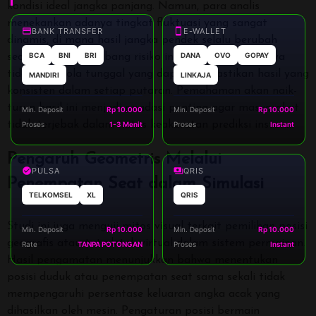
kondisi ideal jangka panjang. Namun, para analis
menekankan adanya tingkat fluktuasi yang sangat
BANK TRANSFER
E-WALLET
dinamis, di mana hasil jangka pendek selalu berubah
BCA
BNI
BRI
DANA
OVO
GOPAY
secara acak. Gelombang risiko ini menunjukkan bahwa
tidak ada pola tunggal yang dapat memastikan hasil yang
MANDIRI
LINKAJA
konsisten dalam setiap putaran. Pemahaman akan naik-
turun hasil ini menjadi pondasi penting agar masyarakat
Min. Deposit
Rp 10.000
Min. Deposit
Rp 10.000
tidak terjebak dalam mitos keakuratan prediksi instan.
Proses
1-3 Menit
Proses
Instant
Pengaruh Geometris Melalui
PULSA
QRIS
Penempatan Seat dalam Simulasi
TELKOMSEL
XL
QRIS
Studi ini juga menguji mitos visual terkait pemilihan posisi
Min. Deposit
Rp 10.000
Min. Deposit
Rp 10.000
geografis atau tata letak virtual dalam sistem permainan.
Rate
TANPA POTONGAN
Proses
Instant
Hasil pengamatan menunjukkan bahwa menentukan
posisi duduk atau penempatan seat sama sekali tidak
mempengaruhi persentase keluaran angka acak yang
dihasilkan oleh mesin. Pengaturan posisi bermain