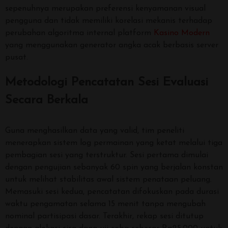
sepenuhnya merupakan preferensi kenyamanan visual
pengguna dan tidak memiliki korelasi mekanis terhadap
perubahan algoritma internal platform
Kasino Modern
yang menggunakan generator angka acak berbasis server
pusat.
Metodologi Pencatatan Sesi Evaluasi
Secara Berkala
Guna menghasilkan data yang valid, tim peneliti
menerapkan sistem log permainan yang ketat melalui tiga
pembagian sesi yang terstruktur. Sesi pertama dimulai
dengan pengujian sebanyak 60 spin yang berjalan konstan
untuk melihat stabilitas awal sistem penataan peluang.
Memasuki sesi kedua, pencatatan difokuskan pada durasi
waktu pengamatan selama 15 menit tanpa mengubah
nominal partisipasi dasar. Terakhir, rekap sesi ditutup