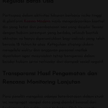
Regulasi Batas Usia
Partisipasi dalam aktivitas hiburan berbasis risiko tinggi
di platform
Kasino Modern
wajib mengedepankan kontrol
diri yang ketat dan pembatasan sesi yang disiplin. Sesuai
dengan hukum setempat yang berlaku, seluruh bentuk
aktivitas ini hanya diperuntukkan bagi individu yang telah
berusia 18 tahun ke atas. Keteguhan strategi dalam
mengelola waktu dan anggaran personal mutlak
diperlukan agar masyarakat tetap beroperasi dalam
koridor hukum serta terhindar dari dampak sosial negatif.
Transparansi Hasil Pengamatan dan
Rencana Monitoring Lanjutan
Para peneliti mengakui adanya keterbatasan dalam studi
ini, mengingat sampel data yang diambil berasal dari