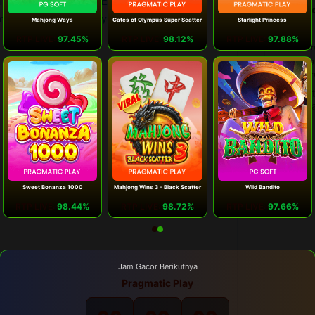
Regula
Mahjong Ways
Gates of Olympus Super Scatter
Starlight Princess
Regu
RTP LIVE:
97.45%
RTP LIVE:
98.12%
RTP LIVE:
97.88%
Inc
Si
Use, 
Inc
Ag
prod
Inc
Si
The t
Si
buyer
Ga
View
license
details
Sweet Bonanza 1000
Mahjong Wins 3 - Black Scatter
Wild Bandito
RTP LIVE:
98.44%
RTP LIVE:
98.72%
RTP LIVE:
97.66%
Jam Gacor Berikutnya
Pragmatic Play