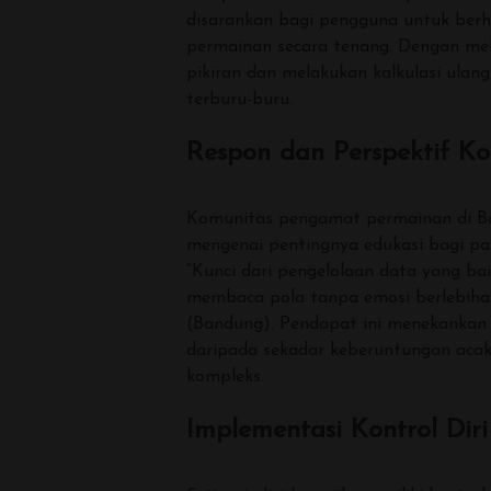
disarankan bagi pengguna untuk berhe
permainan secara tenang. Dengan me
pikiran dan melakukan kalkulasi ulang
terburu-buru.
Respon dan Perspektif K
Komunitas pengamat permainan di B
mengenai pentingnya edukasi bagi pa
“Kunci dari pengelolaan data yang b
membaca pola tanpa emosi berlebihan
(Bandung). Pendapat ini menekankan b
daripada sekadar keberuntungan aca
kompleks.
Implementasi Kontrol Di