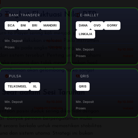
p Tingkat Fluktuasi Nilai RTP
BANK TRANSFER
E-WALLET
BCA
BNI
BRI
MANDIRI
DANA
OVO
GOPAY
rn to Player sering kali menjadi parameter
LINKAJA
k dalam melakukan evaluasi. Pada instrumen
Min. Deposit
Rp 10.000
Proses
1-3 Menit
etis berada pada angka 96,2% yang
Min. Deposit
Rp 10.000
ari sistem tersebut. Penting untuk dipahami
Proses
Instant
ngka panjang dan tidak mencerminkan hasil
a pemahaman akan gelombang risiko sangat
PULSA
QRIS
.
TELKOMSEL
XL
QRIS
 Seat dalam Sesi Taruhan
Min. Deposit
Rp 10.000
Min. Deposit
Rp 10.000
Rate
TANPA POTONGAN
Proses
Instant
entuan posisi duduk sering dikaitkan dengan
usat. Banyak pemain berpengalaman mulai
secara berkala untuk memastikan stabilitas
na dan sistem utama. Strategi ini bukan