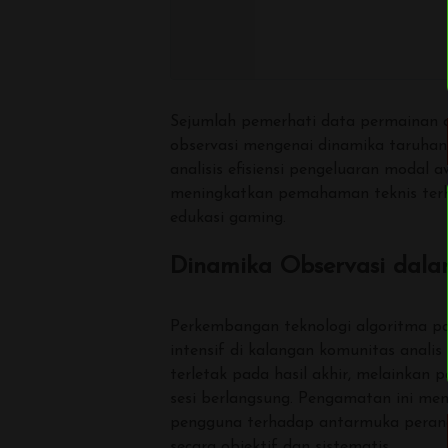
Sejumlah pemerhati data permainan dig
observasi mengenai dinamika taruhan 
analisis efisiensi pengeluaran modal
meningkatkan pemahaman teknis ter
edukasi gaming.
Dinamika Observasi dala
Perkembangan teknologi algoritma pa
intensif di kalangan komunitas anal
terletak pada hasil akhir, melainka
sesi berlangsung. Pengamatan ini menc
pengguna terhadap antarmuka perang
secara objektif dan sistematis.