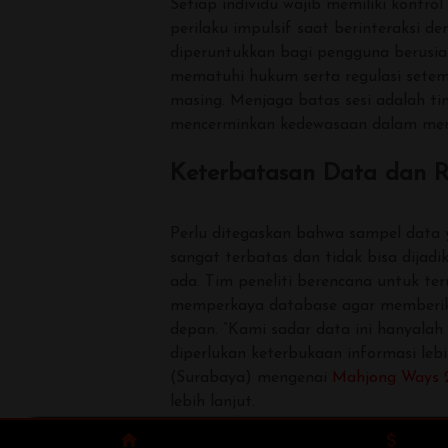
Setiap individu wajib memiliki kontrol
perilaku impulsif saat berinteraksi d
diperuntukkan bagi pengguna berusia
mematuhi hukum serta regulasi setemp
masing. Menjaga batas sesi adalah t
mencerminkan kedewasaan dalam menge
Keterbatasan Data dan R
Perlu ditegaskan bahwa sampel data 
sangat terbatas dan tidak bisa dijadi
ada. Tim peneliti berencana untuk te
memperkaya database agar memberik
depan. “Kami sadar data ini hanyalah 
diperlukan keterbukaan informasi lebih
(Surabaya) mengenai
Mahjong Ways 
lebih lanjut.