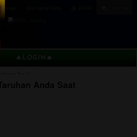
rpercaya
Situs Game Online
LOGIN
DAFTAR
🔥LOGIN🔥
i Mahjong Ways 2
 Taruhan Anda Saat