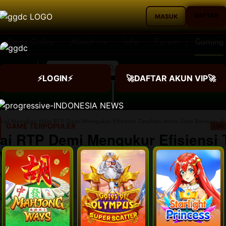
Situs Te
DAFTAR
MASUK
Game Online
About me
Info
Forum
Gaming
Situs
me Online
Game
⚡LOGIN⚡
🚀DAFTAR AKUN VIP🚀
Online
Resmi
tegi Mengkaji Nilai RTP Demi Mengukur Efisiensi Taruhan Anda Saat Bermain d
GAME TERPOPULER
LIVE
ilai RTP Demi Mengukur Efisiensi
 Ways 2
ales
RESMI
Comments
Support
410
4,594