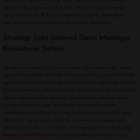
Rp120.000 guna menguji daya tahan stabilitas sistem
dalam cakupan yang lebih luas. Melalui log permainan
yang disiplin ini, fluktuasi algoritma dapat dipetakan
menjadi informasi grafis yang mudah dipahami.
Strategi Jeda Interval Guna Menjaga
Konsistensi Sistem
Pendekatan unik yang kini banyak diterapkan oleh para
pengamat adalah metode interupsi waktu secara berkala
saat simulasi berlangsung. Menghentikan aktivitas selama
15 menit setelah mendeteksi perubahan pola dinilai efektif
untuk menyegarkan kembali pembacaan enkripsi server.
Langkah jeda ini juga berfungsi mencegah sistem
membaca pola aktivitas yang terlalu monoton dari satu
alamat IP yang sama. Melalui penerapan manajemen
waktu yang ketat, stabilitas data pengamatan terhadap
Bonanza Gold Baru
tetap terjaga dengan akurasi yang