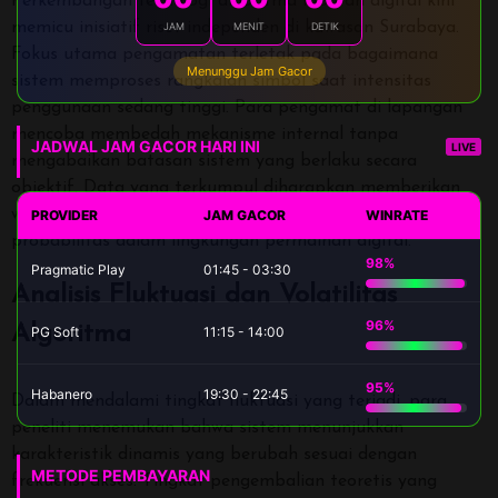
Perkembangan teknologi algoritma hiburan digital kini
memicu inisiatif riset independen di kawasan Surabaya.
JAM
MENIT
DETIK
Fokus utama pengamatan terletak pada bagaimana
Menunggu Jam Gacor
sistem memproses rangkaian simbol saat intensitas
penggunaan sedang tinggi. Para pengamat di lapangan
mencoba membedah mekanisme internal tanpa
JADWAL JAM GACOR HARI INI
LIVE
mengabaikan batasan sistem yang berlaku secara
objektif. Data yang terkumpul diharapkan memberikan
wawasan bagi mereka yang tertarik pada studi perilaku
PROVIDER
JAM GACOR
WINRATE
probabilitas dalam lingkungan permainan digital.
98%
Pragmatic Play
01:45 - 03:30
Analisis Fluktuasi dan Volatilitas
96%
Algoritma
PG Soft
11:15 - 14:00
95%
Habanero
19:30 - 22:45
Dalam mendalami tingkat fluktuasi yang terjadi, para
peneliti menemukan bahwa sistem menunjukkan
karakteristik dinamis yang berubah sesuai dengan
METODE PEMBAYARAN
frekuensi akses. Tingkat pengembalian teoretis yang