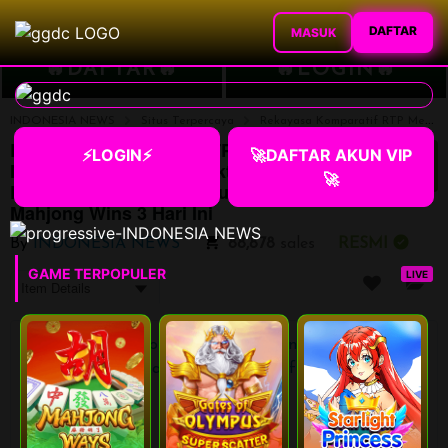
DAFTAR
MASUK
🔥DAFTAR🔥
🔥LOGIN🔥
INDONESIA NEWS
Situs Terpercaya
Rekayasa Komparatif RTP Mengukur Efisiensi Struktur Kombinasi Simbol Eksklusif Mahjong Wins 3 Hari Ini
Rekayasa Komparatif RTP
⚡LOGIN⚡
🚀DAFTAR AKUN VIP
88
$
Mengukur Efisiensi Struktur
🚀
Kombinasi Simbol Eksklusif
Mahjong Wins 3 Hari Ini
By
INDONESIA NEWS
88,878
sales
RESMI
GAME TERPOPULER
LIVE
Item Details