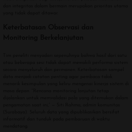
dan integritas dalam bermain merupakan prioritas utama
yang tidak dapat ditawar.
Keterbatasan Observasi dan
Monitoring Berkelanjutan
Tim peneliti menyadari sepenuhnya bahwa hasil dari satu
atau beberapa sesi tidak dapat mewakili performa sistem
secara menyeluruh dan permanen. Keterbatasan sampel
data menjadi catatan penting agar pembaca tidak
menarik kesimpulan yang keliru mengenai kinerja sistem di
masa depan. “Rencana monitoring lanjutan tetap
dijalankan untuk memvalidasi pola yang ditemukan dalam
pengamatan saat ini,” — Siti Rahma, admin komunitas
(Surabaya). Seluruh data yang dipublikasikan bersifat
informatif dan tunduk pada pembaruan di waktu
mendatang.