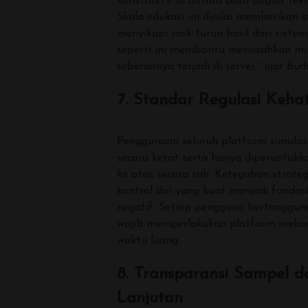
konstruktif di antara para pegiat tekn
Skala edukasi ini dinilai memberikan
menyikapi naik-turun hasil dari sistem
seperti ini membantu memisahkan mito
sebenarnya terjadi di server,” ujar Bu
7. Standar Regulasi Keha
Penggunaan seluruh platform simulas
secara ketat serta hanya diperuntukka
ke atas secara sah. Keteguhan strat
kontrol diri yang kuat menjadi fondas
negatif. Setiap pengguna bertanggu
wajib memperlakukan platform mekani
waktu luang.
8. Transparansi Sampel 
Lanjutan