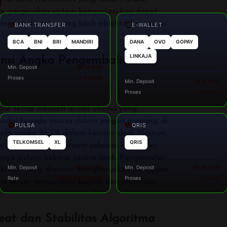
, pergerakan sistem komputasi kini dapat
kan pemahaman yang lebih objektif bagi para
BANK TRANSFER
E-WALLET
BCA
BNI
BRI
MANDIRI
DANA
OVO
GOPAY
LINKAJA
ransi Angka Pengembalian
Min. Deposit
Rp 10.000
Proses
1-3 Menit
Min. Deposit
Rp 10.000
Proses
Instant
tase tetap menjadi acuan utama yang
odal kepada massa dalam jangka panjang, di
PULSA
QRIS
ada angka 96,2% dalam kondisi ideal. Namun,
TELKOMSEL
XL
QRIS
ering kali disalahpahami sebagai kepastian
snya sistem bekerja secara acak. Pengamatan
Min. Deposit
Rp 10.000
Min. Deposit
Rp 10.000
uktuasi yang dinamis mengharuskan pengguna
Rate
TANPA POTONGAN
Proses
Instant
server merupakan bagian dari distribusi
eat dan Stabilitas Algoritma