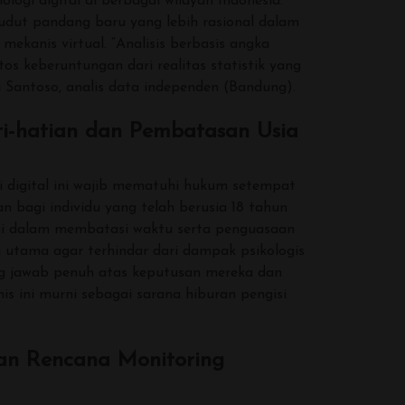
ologi digital di berbagai wilayah Indonesia.
 sudut pandang baru yang lebih rasional dalam
 mekanis virtual. “Analisis berbasis angka
s keberuntungan dari realitas statistik yang
di Santoso, analis data independen (Bandung).
ti-hatian dan Pembatasan Usia
i digital ini wajib mematuhi hukum setempat
n bagi individu yang telah berusia 18 tahun
egi dalam membatasi waktu serta penguasaan
i utama agar terhindar dari dampak psikologis
ng jawab penuh atas keputusan mereka dan
s ini murni sebagai sarana hiburan pengisi
dan Rencana Monitoring