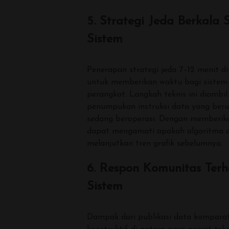
5. Strategi Jeda Berkala
Sistem
Penerapan strategi jeda 7–12 menit di
untuk memberikan waktu bagi sistem
perangkat. Langkah teknis ini diambil
penumpukan instruksi data yang ber
sedang beroperasi. Dengan memberika
dapat mengamati apakah algoritma aca
melanjutkan tren grafik sebelumnya.
6. Respon Komunitas Ter
Sistem
Dampak dari publikasi data komparati