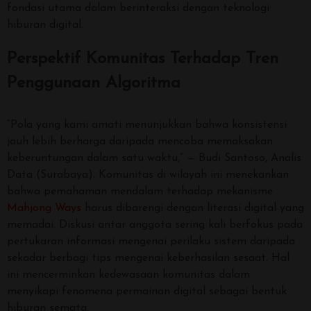
fondasi utama dalam berinteraksi dengan teknologi
hiburan digital.
Perspektif Komunitas Terhadap Tren
Penggunaan Algoritma
“Pola yang kami amati menunjukkan bahwa konsistensi
jauh lebih berharga daripada mencoba memaksakan
keberuntungan dalam satu waktu,” — Budi Santoso, Analis
Data (Surabaya). Komunitas di wilayah ini menekankan
bahwa pemahaman mendalam terhadap mekanisme
Mahjong Ways
harus dibarengi dengan literasi digital yang
memadai. Diskusi antar anggota sering kali berfokus pada
pertukaran informasi mengenai perilaku sistem daripada
sekadar berbagi tips mengenai keberhasilan sesaat. Hal
ini mencerminkan kedewasaan komunitas dalam
menyikapi fenomena permainan digital sebagai bentuk
hiburan semata.