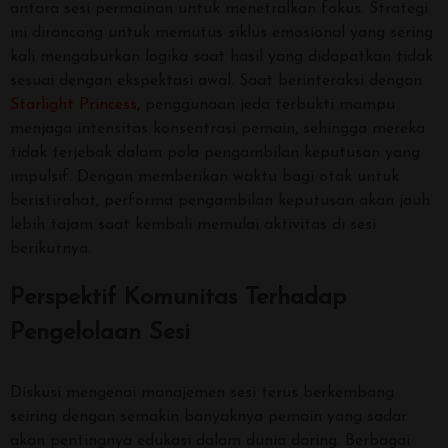
antara sesi permainan untuk menetralkan fokus. Strategi
ini dirancang untuk memutus siklus emosional yang sering
kali mengaburkan logika saat hasil yang didapatkan tidak
sesuai dengan ekspektasi awal. Saat berinteraksi dengan
Starlight Princess
, penggunaan jeda terbukti mampu
menjaga intensitas konsentrasi pemain, sehingga mereka
tidak terjebak dalam pola pengambilan keputusan yang
impulsif. Dengan memberikan waktu bagi otak untuk
beristirahat, performa pengambilan keputusan akan jauh
lebih tajam saat kembali memulai aktivitas di sesi
berikutnya.
Perspektif Komunitas Terhadap
Pengelolaan Sesi
Diskusi mengenai manajemen sesi terus berkembang
seiring dengan semakin banyaknya pemain yang sadar
akan pentingnya edukasi dalam dunia daring. Berbagai