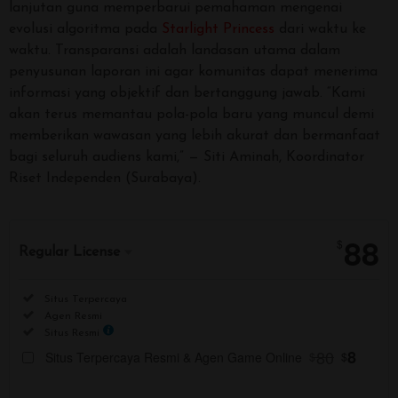
lanjutan guna memperbarui pemahaman mengenai
evolusi algoritma pada
Starlight Princess
dari waktu ke
waktu. Transparansi adalah landasan utama dalam
penyusunan laporan ini agar komunitas dapat menerima
informasi yang objektif dan bertanggung jawab. “Kami
akan terus memantau pola-pola baru yang muncul demi
memberikan wawasan yang lebih akurat dan bermanfaat
bagi seluruh audiens kami,” — Siti Aminah, Koordinator
Riset Independen (Surabaya).
88
$
Regular License
Regular
Included:
Situs Terpercaya
License
Included:
Agen Resmi
SELECTED
Included:
Situs Resmi
88
$
80
8
Situs Terpercaya Resmi & Agen Game Online
$
$
Use, by
you or