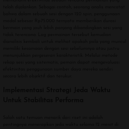
memahami efektivitas sebuah rencana permainan yang
telah dijalankan. Sebagai contoh, seorang analis mencatat
bahwa dalam sebuah sesi dengan 120 spin, penggunaan
modal sebesar Rp75.000 ternyata memberikan durasi
bermain yang jauh lebih panjang dibandingkan sesi yang
tidak terencana. Log permainan tersebut kemudian
dianalisis kembali untuk melihat apakah pola yang muncul
memiliki kesamaan dengan sesi sebelumnya atau justru
menunjukkan pergeseran karakteristik. Melalui metode
rekap sesi yang sistematis, pemain dapat mengevaluasi
efektivitas penggunaan sumber daya mereka sendiri
secara lebih objektif dan terukur.
Implementasi Strategi Jeda Waktu
Untuk Stabilitas Performa
Salah satu temuan menarik dari riset ini adalah
pentingnya menerapkan jeda waktu selama 12 menit di