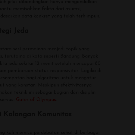
lebih jelas dibandingkan hanya mengandalkan
bantu memisahkan fakta dari asumsi,
rdasarkan data konkret yang telah terhimpun.
tegi Jeda
antara sesi permainan menjadi topik yang
s, terutama di kota seperti Bandung. Banyak
u jeda sekitar 12 menit setelah mencapai 80
n pembaruan status responsivitas. Logika di
 kesempatan bagi algoritma untuk mengatur
put yang konstan. Meskipun efektivitasnya
kan teknik ini sebagai bagian dari disiplin
servasi
Gates of Olympus
.
i Kalangan Komunitas
ng kali memicu perdebatan sehat di berbagai