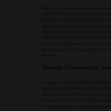
Salah satu variabel yang sering dip
apakah teknik penempatan seat memil
Beberapa analis berpendapat bahwa p
dapat mempengaruhi bagaimana serv
Walaupun belum ada bukti empiris y
mencoba variasi dalam penempatan s
dalam pola frekuensi respon mesin. Pe
bertujuan untuk menguji konsistensi 
berbeda.
Metode Dokumentasi dan
Keteguhan strategi dalam melakukan
mereka yang menekuni analisis data 
permainan, tercatat bahwa sesi perta
selama 15 menit, dan sesi ketiga me
frekuensi. Dengan melakukan rekap se