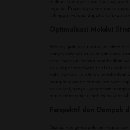
melihat tren naik-turun hasil secara 
ingatan. Proses dokumentasi ini mem
sehingga evaluasi dapat dilakukan be
Optimalisasi Melalui Stra
Strategi jeda atau masa istirahat di 
banyak dibahas di kalangan komunita
yang meyakini bahwa memberikan wakt
spin dapat membantu sistem melakuka
balik metode ini adalah memberikan
ulang alur proses tanpa intervensi in
bervariasi, banyak pengamat mengguna
manajemen waktu saat melakukan ob
Perspektif dan Dampak d
Diskusi mengenai pola permainan seri