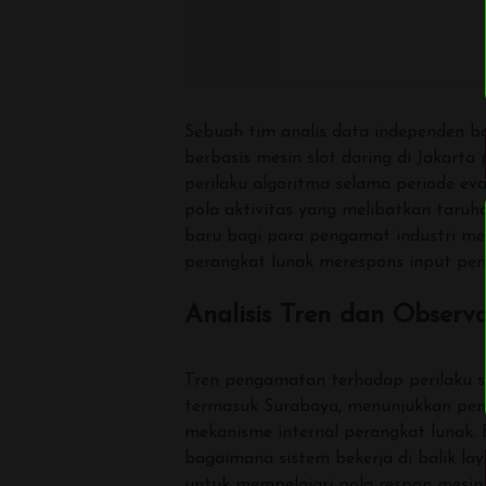
Sebuah tim analis data independen ba
berbasis mesin slot daring di Jakart
perilaku algoritma selama periode eva
pola aktivitas yang melibatkan taru
baru bagi para pengamat industri m
perangkat lunak merespons input pen
Analisis Tren dan Observa
Tren pengamatan terhadap perilaku s
termasuk Surabaya, menunjukkan pen
mekanisme internal perangkat lunak
bagaimana sistem bekerja di balik lay
untuk mempelajari pola respon mesin.