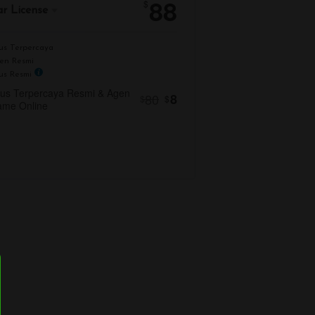
88
$
r License
Treasures of Aztec
Wild Bounty Showdown
Lucky Neko
88
lar License
$
RTP LIVE:
97.91%
RTP LIVE:
98.03%
RTP LIVE:
98.25%
SELECTED
luded:
tus Terpercaya
by you or one client, in a single end
luded:
en Resmi
uct which end users
luded:
are not
charged for.
tus Resmi
otal price includes the item price and a
tus Terpercaya Resmi & Agen
80
8
$
$
 fee.
me Online
Gates of Olympus Xmas 1000
Mahjong Ways 2
Gates of Gatot Kaca 1000
RTP LIVE:
98.66%
RTP LIVE:
98.91%
RTP LIVE:
98.37%