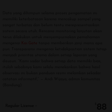
Data yang dihimpun selama proses pengamatan ini
memiliki keterbatasan karena mencakup sampel yang
sangat terbatas dan belum tentu merepresentasikan
sistem secara utuh. Rencana monitoring lanjutan akan
terus dilakukan untuk menyempurnakan pemahaman
mengenai
Koi Gate
tanpa memberikan janji manis apa
pun. Transparansi mengenai ketidakpastian sistem tetap
menjadi prioritas utama dalam setiap laporan yang
disusun. “Kami sadar bahwa setiap data memiliki bias,
itulah sebabnya kami selalu menekankan bahwa hasil
observasi ini bukan panduan resmi melainkan sekadar
catatan informatif,” — Andi Wijaya, admin komunitas
(Bandung).
88
$
Regular License