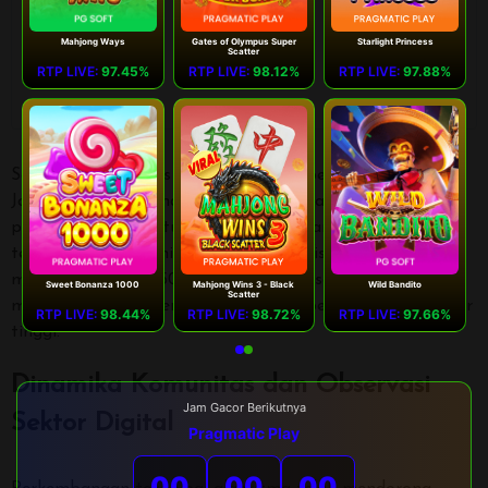
Mahjong Ways
Gates of Olympus Super
Starlight Princess
Scatter
RTP LIVE:
97.45%
RTP LIVE:
98.12%
RTP LIVE:
97.88%
Show More
Sejumlah komunitas pengamat data permainan digital di
Jakarta tengah mendalami pola fluktuasi sistem pada
pukul 21.30 WIB untuk memahami dinamika teknis yang
terjadi. Observasi ini berfokus pada efisiensi penggunaan
modal sebesar Rp150.000 dalam satu sesi guna
Sweet Bonanza 1000
Mahjong Wins 3 - Black
Wild Bandito
Scatter
memetakan karakteristik mesin saat periode beban server
RTP LIVE:
98.44%
RTP LIVE:
98.72%
RTP LIVE:
97.66%
tinggi.
Dinamika Komunitas dan Observasi
Jam Gacor Berikutnya
Sektor Digital
Pragmatic Play
00
00
00