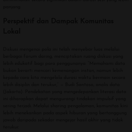
diminimalisir secara signifikan dalam durasi sesi yang lebih
panjang.
Perspektif dan Dampak Komunitas
Lokal
Diskusi mengenai pola ini telah menyebar luas melalui
berbagai forum daring, menciptakan ruang diskusi yang
lebih edukatif bagi para penggunanya. “Memahami data
bukan berarti mencari kemenangan instan, namun lebih
kepada cara kita mengelola durasi waktu bermain secara
lebih disiplin dan terukur,” — Budi Santoso, analis data
(Jakarta). Pendekatan yang mengedepankan literasi data
ini diharapkan dapat mengurangi tindakan impulsif yang
sering terjadi. Melalui sharing pengalaman, komunitas kini
lebih menekankan pada aspek hiburan yang bertanggung
jawab daripada sekadar mengejar hasil akhir yang tidak
terukur.