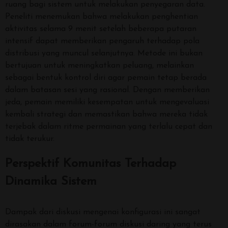
ruang bagi sistem untuk melakukan penyegaran data.
Peneliti menemukan bahwa melakukan penghentian
aktivitas selama 9 menit setelah beberapa putaran
intensif dapat memberikan pengaruh terhadap pola
distribusi yang muncul selanjutnya. Metode ini bukan
bertujuan untuk meningkatkan peluang, melainkan
sebagai bentuk kontrol diri agar pemain tetap berada
dalam batasan sesi yang rasional. Dengan memberikan
jeda, pemain memiliki kesempatan untuk mengevaluasi
kembali strategi dan memastikan bahwa mereka tidak
terjebak dalam ritme permainan yang terlalu cepat dan
tidak terukur.
Perspektif Komunitas Terhadap
Dinamika Sistem
Dampak dari diskusi mengenai konfigurasi ini sangat
dirasakan dalam forum-forum diskusi daring yang terus