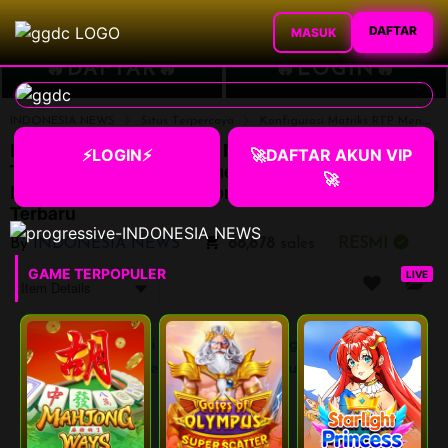
DAFTAR
MASUK
🔥DAFTAR🔥
🔥LOGIN🔥
INDONESIA NEWS
Situs Terpercaya
Konfigurasi Matriks RTP Mengukur Tingkat Konsistensi Kemenangan Beruntun Pada Sweet Bonanza Terbaru
Konfigurasi Matriks RTP Mengukur
⚡LOGIN⚡
🚀DAFTAR AKUN VIP
88
$
Tingkat Konsistensi Kemenangan
🚀
Beruntun Pada Sweet Bonanza
Terbaru
By
INDONESIA NEWS
88,878
sales
RESMI
GAME TERPOPULER
LIVE
Item Details