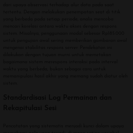
dari upaya observasi terhadap alur data pada saat
tertentu. Dengan melakukan penempatan seat di titik
yang berbeda pada setiap periode, analis mencoba
mencari korelasi antara waktu akses dengan respons
sistem. Misalnya, penggunaan modal sebesar Rp185.000
untuk pengujian awal sering memberikan gambaran awal
mengenai stabilitas respons server. Pendekatan ini
dilakukan dengan tujuan murni untuk memetakan
bagaimana sistem merespons interaksi pada interval
waktu yang berbeda, bukan sebagai cara untuk
memanipulasi hasil akhir yang memang sudah diatur oleh
sistem.
Standardisasi Log Permainan dan
Rekapitulasi Sesi
Pencatatan yang sistematis menjadi kunci dalam upaya