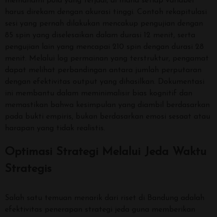
memahami pola yang terjadi, di mana setiap variabel
harus direkam dengan akurasi tinggi. Contoh rekapitulasi
sesi yang pernah dilakukan mencakup pengujian dengan
85 spin yang diselesaikan dalam durasi 12 menit, serta
pengujian lain yang mencapai 210 spin dengan durasi 28
menit. Melalui log permainan yang terstruktur, pengamat
dapat melihat perbandingan antara jumlah perputaran
dengan efektivitas output yang dihasilkan. Dokumentasi
ini membantu dalam meminimalisir bias kognitif dan
memastikan bahwa kesimpulan yang diambil berdasarkan
pada bukti empiris, bukan berdasarkan emosi sesaat atau
harapan yang tidak realistis.
Optimasi Strategi Melalui Jeda Waktu
Strategis
Salah satu temuan menarik dari riset di Bandung adalah
efektivitas penerapan strategi jeda guna memberikan