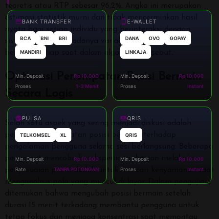
teoretis atau RTP sebesar 96,2%. Angka ini merupakan
estimasi statistik murni dan tidak mencerminkan hasil
BANK TRANSFER
E-WALLET
nyata bagi setiap individu yang berinteraksi dengan
BCA
BNI
BRI
DANA
OVO
GOPAY
sistem, mengingat adanya variabel acak yang terus
MANDIRI
LINKAJA
berubah setiap saat dalam algoritma tersebut.
Optimasi Penempatan Posisi Bermain
Min. Deposit
Rp 10.000
Min. Deposit
Rp 10.000
Proses
1-3 Menit
Proses
Instant
Secara Logis
PULSA
QRIS
Salah satu aspek yang sering menjadi diskusi adalah
pengaruh penempatan posisi bermain terhadap
TELKOMSEL
XL
QRIS
pengalaman pengguna selama sesi berlangsung. Beberapa
pengamat mencoba bereksperimen dengan melakukan
Min. Deposit
Rp 10.000
Min. Deposit
Rp 10.000
penyesuaian posisi duduk untuk mencari kenyamanan saat
Rate
TANPA POTONGAN
Proses
Instant
menganalisis pola yang muncul di layar. Dalam pengujian,
ditemukan bahwa mengubah posisi bermain setelah
durasi 15 menit terkadang membantu pengguna untuk
tetap fokus dan menjaga konsentrasi saat memantau