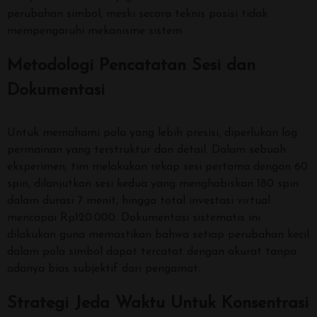
perubahan simbol, meski secara teknis posisi tidak
mempengaruhi mekanisme sistem.
Metodologi Pencatatan Sesi dan
Dokumentasi
Untuk memahami pola yang lebih presisi, diperlukan log
permainan yang terstruktur dan detail. Dalam sebuah
eksperimen, tim melakukan rekap sesi pertama dengan 60
spin, dilanjutkan sesi kedua yang menghabiskan 180 spin
dalam durasi 7 menit, hingga total investasi virtual
mencapai Rp120.000. Dokumentasi sistematis ini
dilakukan guna memastikan bahwa setiap perubahan kecil
dalam pola simbol dapat tercatat dengan akurat tanpa
adanya bias subjektif dari pengamat.
Strategi Jeda Waktu Untuk Konsentrasi