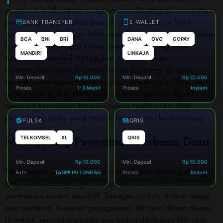
pengaruh pada ritme pengamatan. Strategi penempatan
BANK TRANSFER
E-WALLET
seat yang tepat bukan berarti mempengaruhi hasil
permainan, melainkan lebih kepada upaya menjaga fokus
BCA
BNI
BRI
DANA
OVO
GOPAY
kognitif pemain agar tetap tajam saat mengamati
MANDIRI
LINKAJA
pergerakan simbol. Keteguhan strategi dalam
menentukan posisi bermain harus dibarengi dengan
Min. Deposit
Rp 10.000
Min. Deposit
Rp 10.000
pemahaman mendalam mengenai limitasi diri. Dengan
Proses
1-3 Menit
Proses
Instant
tetap tenang dan tidak terburu-buru, pemain dapat
menjaga kejernihan berpikir tanpa terdistraksi oleh
gelombang risiko yang terjadi selama sesi berlangsung.
PULSA
QRIS
TELKOMSEL
XL
QRIS
Metode Log Permainan Berbasis Data
Min. Deposit
Rp 10.000
Min. Deposit
Rp 10.000
Pencatatan yang sistematis menjadi instrumen penting
Rate
TANPA POTONGAN
Proses
Instant
bagi mereka yang ingin mempelajari karakteristik
permainan secara objektif. Sebagai contoh, dalam rekap
sesi pertama, tercatat penggunaan 60 spin dalam durasi
15 menit, sementara pada sesi kedua dilakukan 180 spin