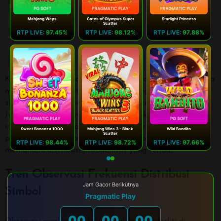
Mahjong Ways
Gates of Olympus Super
Starlight Princess
Scatter
RTP LIVE:
97.45%
RTP LIVE:
98.12%
RTP LIVE:
97.88%
Show More
Komunitas pengamat mekanik digital di Jakarta baru saja
merilis laporan analisis mendalam mengenai distribusi
simbol pada permainan Starlight Princess per tanggal 14
Juni 2026. Analisis yang dilakukan sejak pukul 21.30 WIB
ini melibatkan pemantauan terhadap ribuan simulasi
Sweet Bonanza 1000
Mahjong Wins 3 - Black
Wild Bandito
Scatter
putaran dengan nilai taruhan dasar Rp25.000 untuk
RTP LIVE:
98.44%
RTP LIVE:
98.72%
RTP LIVE:
97.66%
memahami distribusi probabilitas yang terjadi.
Tren Observasi Frekuensi Distribusi
Jam Gacor Berikutnya
Simbol
Pragmatic Play
00
00
00