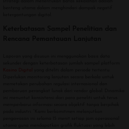
strategi dalam menentukan batas kekalahan adalah
benteng utama dalam menghindari dampak negatif
ketergantungan digital.
Keterbatasan Sampel Penelitian dan
Rencana Pemantauan Lanjutan
Laporan yang disusun ini menggunakan basis data
sekunder dengan keterbatasan jumlah sampel platform
Kasino Digital
yang diteliti dalam periode tertentu.
Diperlukan monitoring lanjutan secara berkala untuk
memetakan perubahan regulasi internasional dan
pembaruan perangkat lunak dari vendor global. Dinamika
ini menuntut konsistensi dari para peneliti untuk terus
memperbarui informasi secara objektif tanpa berpihak
pada industri. “Kami berkomitmen melanjutkan
pengawasan ini selama 15 menit setiap jam operasional
utama guna mendapatkan grafik fluktuasi yang lebih