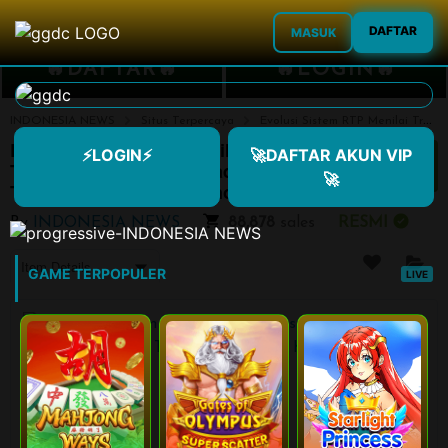
DAFTAR
MASUK
🔥DAFTAR🔥
🔥LOGIN🔥
INDONESIA NEWS
Situs Terpercaya
Evolusi Sistem RTP Menilai Transparansi Peluang pada Seluruh Transaksi di Dunia Kasino Digital
Evolusi Sistem RTP Menilai
⚡LOGIN⚡
🚀DAFTAR AKUN VIP
88
$
Transparansi Peluang pada Seluruh
🚀
Transaksi di Dunia Kasino Digital
By
INDONESIA NEWS
88,878
sales
RESMI
Item Details
GAME TERPOPULER
LIVE