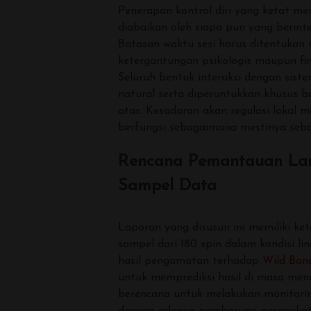
Penerapan kontrol diri yang ketat m
diabaikan oleh siapa pun yang berinte
Batasan waktu sesi harus ditentukan 
ketergantungan psikologis maupun fi
Seluruh bentuk interaksi dengan sis
natural serta diperuntukkan khusus ba
atas. Kesadaran akan regulasi lokal 
berfungsi sebagaimana mestinya seba
Rencana Pemantauan Lan
Sampel Data
Laporan yang disusun ini memiliki k
sampel dari 180 spin dalam kondisi lin
hasil pengamatan terhadap
Wild Ban
untuk memprediksi hasil di masa mend
berencana untuk melakukan monitorin
dengan adanya pembaruan perangkat l