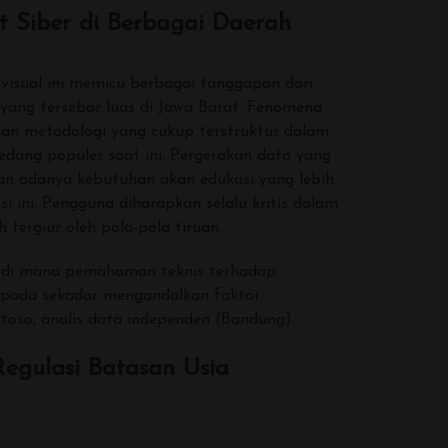
t Siber di Berbagai Daerah
visual ini memicu berbagai tanggapan dari
yang tersebar luas di Jawa Barat. Fenomena
kan metodologi yang cukup terstruktur dalam
edang populer saat ini. Pergerakan data yang
kan adanya kebutuhan akan edukasi yang lebih
 ini. Pengguna diharapkan selalu kritis dalam
tergiur oleh pola-pola tiruan.
 di mana pemahaman teknis terhadap
aripada sekadar mengandalkan faktor
toso, analis data independen (Bandung).
egulasi Batasan Usia