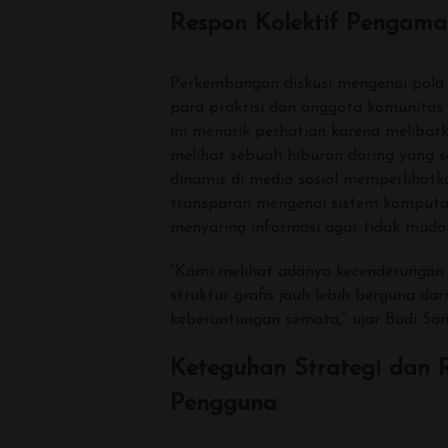
Respon Kolektif Pengama
Perkembangan diskusi mengenai pola 
para praktisi dan anggota komunitas 
ini menarik perhatian karena melibat
melihat sebuah hiburan daring yang s
dinamis di media sosial memperlihat
transparan mengenai sistem komputasi
menyaring informasi agar tidak mudah 
“Kami melihat adanya kecenderungan
struktur grafis jauh lebih berguna d
keberuntungan semata,” ujar Budi San
Keteguhan Strategi dan R
Pengguna