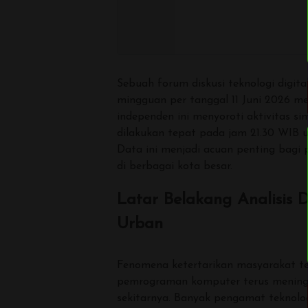
Sebuah forum diskusi teknologi digital
mingguan per tanggal 11 Juni 2026 men
independen ini menyoroti aktivitas s
dilakukan tepat pada jam 21.30 WIB un
Data ini menjadi acuan penting bagi 
di berbagai kota besar.
Latar Belakang Analisis 
Urban
Fenomena ketertarikan masyarakat te
pemrograman komputer terus meningka
sekitarnya. Banyak pengamat teknolo