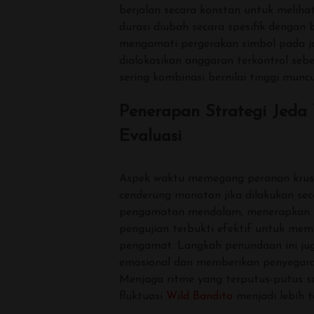
berjalan secara konstan untuk melihat
durasi diubah secara spesifik dengan
mengamati pergerakan simbol pada jam
dialokasikan anggaran terkontrol se
sering kombinasi bernilai tinggi munc
Penerapan Strategi Jed
Evaluasi
Aspek waktu memegang peranan krusi
cenderung monoton jika dilakukan sec
pengamatan mendalam, menerapkan str
pengujian terbukti efektif untuk memb
pengamat. Langkah penundaan ini jug
emosional dan memberikan penyegaran
Menjaga ritme yang terputus-putus 
fluktuasi
Wild Bandito
menjadi lebih t