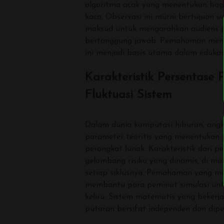
algoritma acak yang menentukan bag
kaca. Observasi ini murni bertujuan 
maksud untuk mengarahkan audiens pa
bertanggung jawab. Pemahaman menda
ini menjadi basis utama dalam edukasi
Karakteristik Persentase
Fluktuasi Sistem
Dalam dunia komputasi hiburan, angka
parameter teoritis yang menentukan 
perangkat lunak. Karakteristik dari 
gelombang risiko yang dinamis, di ma
setiap siklusnya. Pemahaman yang mat
membantu para peminat simulasi untu
keliru. Sistem matematis yang bekerj
putaran bersifat independen dan dipe