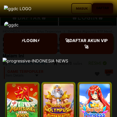
DAFTAR
MASUK
🔥DAFTAR🔥
🔥LOGIN🔥
INDONESIA NEWS
Situs Terpercaya
Dinamika Algoritma RTP Menilai Probabilitas Akurasi Distribusi Simbol Pada Mahjong Ways 2 Malam Ini
Dinamika Algoritma RTP Menilai
⚡LOGIN⚡
🚀DAFTAR AKUN VIP
88
$
Probabilitas Akurasi Distribusi
🚀
Simbol Pada Mahjong Ways 2
Malam Ini
By
INDONESIA NEWS
88,878
sales
RESMI
GAME TERPOPULER
LIVE
Item Details