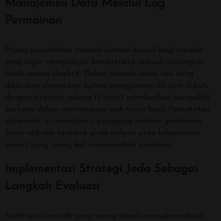
Manajemen Data Melalui Log
Permainan
Proses pencatatan menjadi elemen krusial bagi mereka
yang ingin mempelajari karakteristik sebuah perangkat
lunak secara objektif. Dalam sebuah rekap sesi yang
dilakukan, ditemukan bahwa penggunaan 60 spin diikuti
dengan istirahat selama 15 menit memberikan perspektif
berbeda dalam memandang naik-turun hasil. Pencatatan
sistematis ini membantu pengguna melihat gambaran
besar alih-alih terjebak pada euforia atau kekecewaan
sesaat yang sering kali menyesatkan penilaian.
Implementasi Strategi Jeda Sebagai
Langkah Evaluasi
Salah satu metode yang sering diperbincangkan adalah