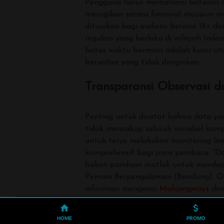
Pengguna harus memahami batasan dir
merugikan secara finansial maupun me
ditujukan bagi audiens berusia 18+ d
regulasi yang berlaku di wilayah Ind
batas waktu bermain adalah kunci utam
beruntun yang tidak diinginkan.
Transparansi Observasi d
Penting untuk dicatat bahwa data yan
tidak mencakup seluruh variabel komp
untuk terus melakukan monitoring la
komprehensif bagi para pembaca. “Da
bukan panduan mutlak untuk mendapat
Pemain Berpengalaman (Bandung). Ol
informasi mengenai
Mahjongways
dem
HOME
PROMO
Home
Bookmark