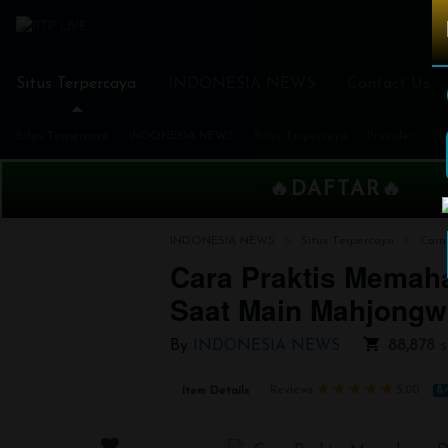
Situs Terpercaya
INDONESIA NEWS
Contact Us
Situs Terpercaya
INDONESIA NEWS
Situs Terpercaya
Provider
Ga
🔥DAFTAR🔥
INDONESIA NEWS
Situs Terpercaya
Cara
Cara Praktis Memah
Saat Main Mahjong
By
INDONESIA NEWS
88,878
s
5.00
Reviews
5.00
Item Details
8,
stars