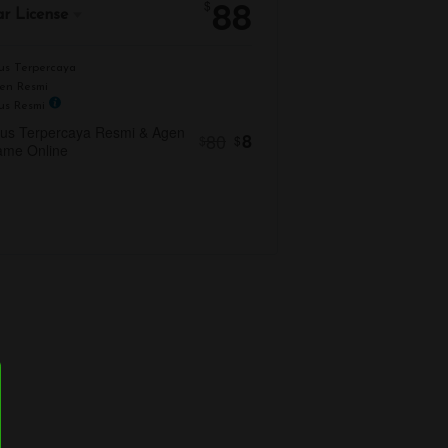
88
$
r License
Treasures of Aztec
Wild Bounty Showdown
Lucky Neko
88
lar License
$
RTP LIVE:
97.91%
RTP LIVE:
98.03%
RTP LIVE:
98.25%
SELECTED
luded:
tus Terpercaya
by you or one client, in a single end
luded:
en Resmi
uct which end users
luded:
are not
charged for.
tus Resmi
otal price includes the item price and a
tus Terpercaya Resmi & Agen
80
8
$
$
 fee.
me Online
Gates of Olympus Xmas 1000
Mahjong Ways 2
Gates of Gatot Kaca 1000
RTP LIVE:
98.66%
RTP LIVE:
98.91%
RTP LIVE:
98.37%