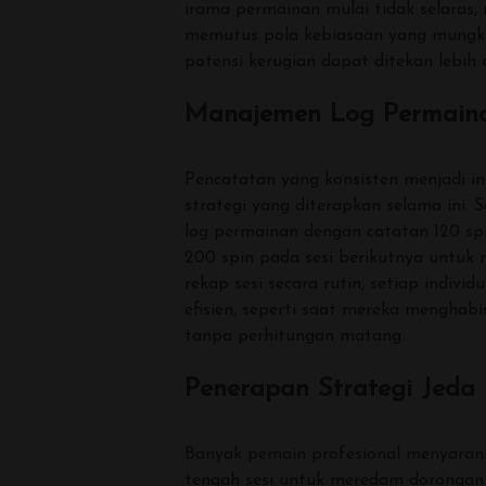
irama permainan mulai tidak selaras,
memutus pola kebiasaan yang mungkin
potensi kerugian dapat ditekan lebih e
Manajemen Log Permainan
Pencatatan yang konsisten menjadi in
strategi yang diterapkan selama ini.
log permainan dengan catatan 120 spi
200 spin pada sesi berikutnya untuk
rekap sesi secara rutin, setiap indiv
efisien, seperti saat mereka mengha
tanpa perhitungan matang.
Penerapan Strategi Jeda 
Banyak pemain profesional menyaranka
tengah sesi untuk meredam dorongan e