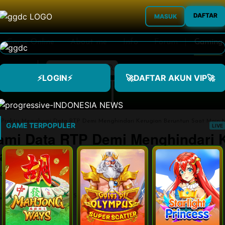
Situs Te
DAFTAR
MASUK
Game Online
About me
Info
Forum
Gaming
Situs
me Online
Game
⚡LOGIN⚡
🚀DAFTAR AKUN VIP🚀
Online
Resmi
 Praktis Memahami Data RTP Demi Menghindari Kerugian Beruntun Saat Main
GAME TERPOPULER
LIVE
ami Data RTP Demi Menghindari 
ways
ales
RESMI
Comments
Support
410
4,594