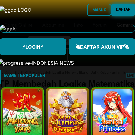
Situs Te
DAFTAR
MASUK
Game Online
About me
Info
Forum
Gaming
Situs
me Online
Game
⚡LOGIN⚡
🚀DAFTAR AKUN VIP🚀
Online
Resmi
isa Kuantitatif RTP Membedah Logika Matematika di Balik Keberhasilan Judul 
GAME TERPOPULER
LIVE
 RTP Membedah Logika Matematika 
 Lucky Neko
ales
RESMI
Comments
Support
410
4,594