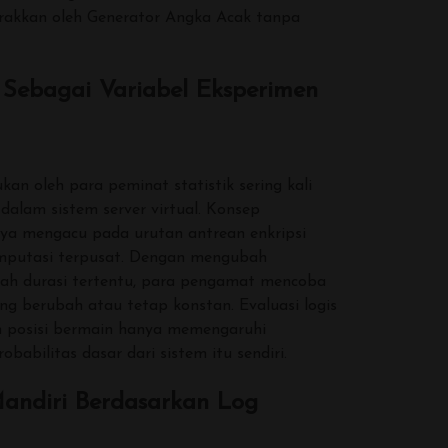
erakkan oleh Generator Angka Acak tanpa
Sebagai Variabel Eksperimen
kan oleh para peminat statistik sering kali
 dalam sistem server virtual. Konsep
nya mengacu pada urutan antrean enkripsi
mputasi terpusat. Dengan mengubah
lah durasi tertentu, para pengamat mencoba
ng berubah atau tetap konstan. Evaluasi logis
n posisi bermain hanya memengaruhi
babilitas dasar dari sistem itu sendiri.
andiri Berdasarkan Log