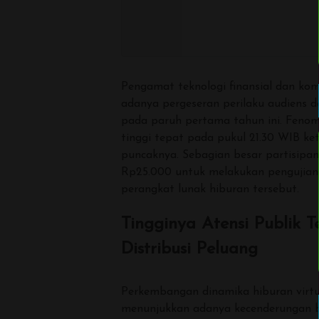
Pengamat teknologi finansial dan ko
adanya pergeseran perilaku audiens 
pada paruh pertama tahun ini. Fenome
tinggi tepat pada pukul 21.30 WIB keti
puncaknya. Sebagian besar partisipa
Rp25.000 untuk melakukan pengujian b
perangkat lunak hiburan tersebut.
Tingginya Atensi Publik 
Distribusi Peluang
Perkembangan dinamika hiburan virtua
menunjukkan adanya kecenderungan ba