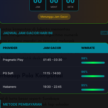
00
00
00
JAM
MENIT
DETIK
Menunggu Jam Gacor
munitas komputasi di Jakarta memantau
JADWAL JAM GACOR HARI INI
LIVE
dalam mengamati simulasi algoritma numerik
na evaluasi mandiri ini tercatat melonjak
ka lalu lintas data digital mencapai
PROVIDER
JAM GACOR
WINRATE
n memanfaatkan alokasi dana mikro mulai dari
98%
erbasis statistik deskriptif terhadap
Pragmatic Play
01:45 - 03:30
96%
PG Soft
11:15 - 14:00
Terhadap Pola Komputasi
95%
Habanero
19:30 - 22:45
l di kota besar seperti Surabaya
METODE PEMBAYARAN
ru di mana audiens tidak lagi sekadar