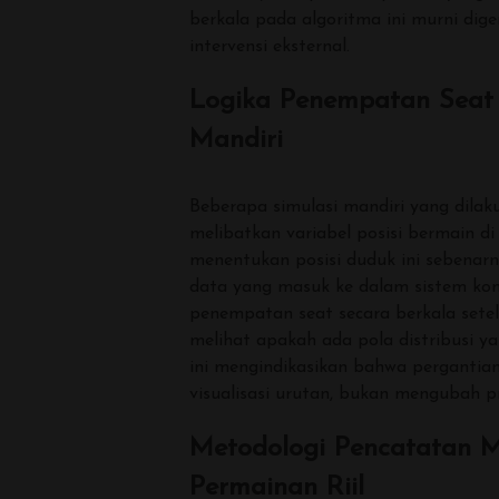
berkala pada algoritma ini murni dig
intervensi eksternal.
Logika Penempatan Seat 
Mandiri
Beberapa simulasi mandiri yang dilaku
melibatkan variabel posisi bermain di
menentukan posisi duduk ini sebenar
data yang masuk ke dalam sistem ko
penempatan seat secara berkala sete
melihat apakah ada pola distribusi ya
ini mengindikasikan bahwa pergantia
visualisasi urutan, bukan mengubah pro
Metodologi Pencatatan M
Permainan Riil